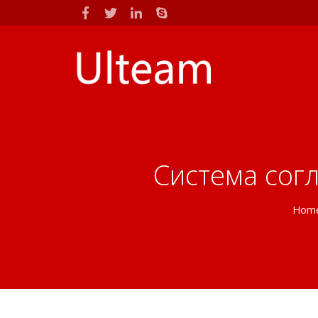
Система сог
Hom